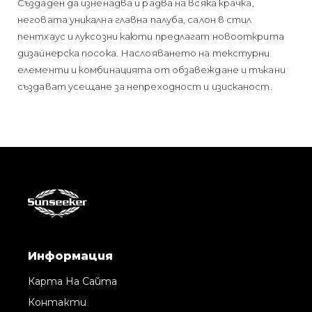
Създаден да изненадва и радва на всяка крачка,
неговата уникална главна палуба, салон в стил
пентхаус и луксозни каюти предлагат новооткрита
дизайнерска посока. Наслояването на текстурни
елементи и комбинацията от обзавеждане и тъкани
създават усещане за непреходност и изисканост.
Информация
Карта На Сайта
Контакти