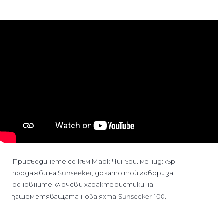
Присъединете се към Марк Чинъри, мениджър
продажби на Sunseeker, докато той говори за
основните ключови характеристики на
зашеметяващата нова яхта Sunseeker 100.