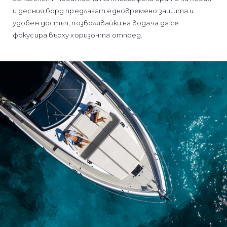
и десния борд предлагат едновремено защита и
удобен достъп, позволявайки на водача да се
фокусира върху хоризонта отпред.