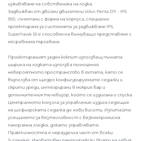
изживяване на собственика на лодка.
Задвижван от двойни двигатели Volvo Penta D11 - IPS
950, съчетани с форма на корпуса, специално
проектирана за системата за задвижване IPS,
Superhawk 55 е способен на вълнуващо представяне с
несравнима пъргавина.
Проектираният заден кокпит използващ пълната
ширина на лодката използва пълноценно
невероятното пространство в яхтата, като се
възползва от щедро конфигурируемите седалки и
скрити уреди, интегрирани в мокрия бар и
допълнителния телевизор, който се издигана и спуска.
Централното конзола за управление издига седящия
на шофьорската седалка до нови висоти. Изпитайте
усещането за безтегловност с безкомпромисна
панорамна гледка, докато управлявате.
Практичността е неразделна част от всеки
Sunseeker. Иновативни пантографски врати на левия