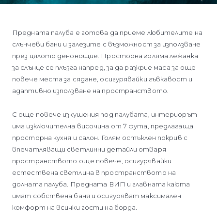
Предната палуба е готова да приеме любителите на
слънчеви бани и залезите с възможност за използване
през цялото денонощие. Просторна голяма лежанка
за слънце се плъзга напред, за да разкрие маса за още
повече места за сядане, осигурявайки гъвкавост и
адаптивно използване на пространството.
С още повече изкушения под палубата, интериорът
има изключителна височина от 7 фута, предлагаща
просторна кухня и салон. Голям остъклен покрив с
впечатляващи светлинни детайли отваря
пространството още повече, осигурявайки
естествена светлина в пространството на
долната палуба. Предната ВИП и главната каюта
имат собствена баня и осигуряват максимален
комфорт на всички гости на борда.