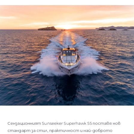
Сензационният Sunseeker Superhawk 55 поставя нов
стандарт за стил, практичност и най-доброто