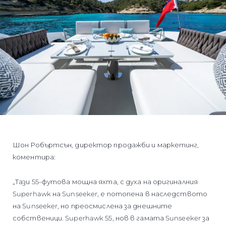
Шон Робъртсън, директор продажби и маркетинг,
коментира:
„Тази 55-футова мощна яхта, с духа на оригиналния
Superhawk на Sunseeker, е потопена в наследството
на Sunseeker, но преосмислена за днешните
собственици. Superhawk 55, нов в гамата Sunseeker за