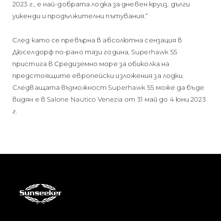
2023 г., е най-добрата лодка за дневен круиз, дълги
уикенди и продължителни пътувания.“
След като се превърна в абсолютна сензация в
Дюселдорф по-рано тази година, Superhawk 55
пристига в Средиземно море за обиколка на
предстоящите европейски изложения за лодки.
Следващата възможност Superhawk 55 може да бъде
видян е в Salone Nautico Venezia от 31 май до 4 юни 2023
г.