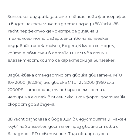
Sunseeker разкрива зашеметяващи нови фотографии
и видео на спечелилата доста награди 88 Yacht. 88
Yacht перфектно демонстрира дизайна и
технологичното съвършенство на Sunseeker,
създавайки иновативен, водещ в класа си модел,
който е обмислен в детайли и излъчва стил и
елегантност, които са характерни за Sunseeker.
Задвижвана стандартно от двойка двигатели MTU
10v 2000 (1622PS) или двойка MTU 12v 2000 (1950 или
2000PS) като опции, тя побира осем гости и
четирима екипаж в пълен лукс и комфорт, достигайки
скорост до 28 възела.
88 Yacht разполага с водещия в индустрията „Плажен
клуб“ на Sunseeker, достъпен чрез двойни стълби с
вградено LED осветление. Тази обширна зона