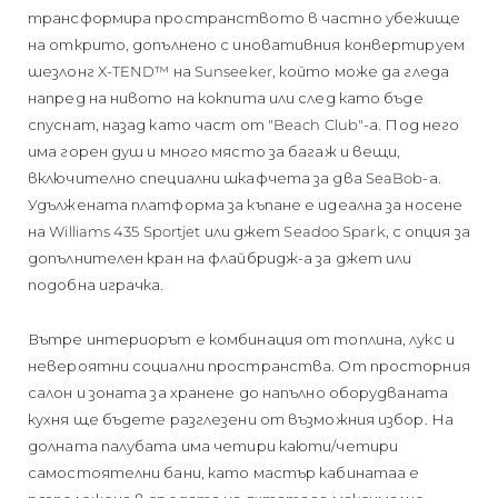
трансформира пространството в частно убежище
на открито, допълнено с иновативния конвертируем
шезлонг X-TEND™ на Sunseeker, който може да гледа
напред на нивото на кокпита или след като бъде
спуснат, назад като част от "Beach Club"-а. Под него
има горен душ и много място за багаж и вещи,
включително специални шкафчета за два SeaBob-а.
Удължената платформа за къпане е идеална за носене
на Williams 435 Sportjet или джет Seadoo Spark, с опция за
допълнителен кран на флайбридж-а за джет или
подобна играчка.
Вътре интериорът е комбинация от топлина, лукс и
невероятни социални пространства. От просторния
салон и зоната за хранене до напълно оборудваната
кухня ще бъдете разглезени от възможния избор. На
долната палубата има четири каюти/четири
самостоятелни бани, като мастър кабинатаа е