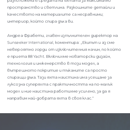
разположена в средата на яхтата за максимално
пространство и светлина. Разкошните детайли и
качеството на материалите са несравними;
интериор, който спира дъха ви.
Андреа Фрабети, главен изпълнителен директор на
Sunseeker International, коментира: „Екипът и аз сме
невероятно горди от изключителния начин, по който
е приета 88 Yacht. Включихме новаторски дизайн,
технология и инженерство в този модел, а
вътрешното покритие и тъканите са просто
спиращи дъха. Тази яхта наистина има усещане за
луксозна суперяхта с практичността на по-малък
модел и ние наистина работихме усилено, за да я
направим най-добрата яхта в своя клас.“