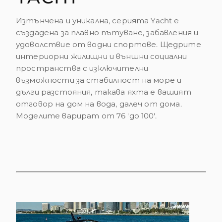
Изтънчена и уникална, серията Yacht е
създадена за плавно пътуване, забавления и
удоволствие от водни спортове. Щедрите
интериорни жилищни и външни социални
пространства с изключителни
възможности за стабилност на море и
дълги разстояния, такава яхта е вашият
отговор на дом на вода, далеч от дома.
Моделите варират от 76 'до 100'.