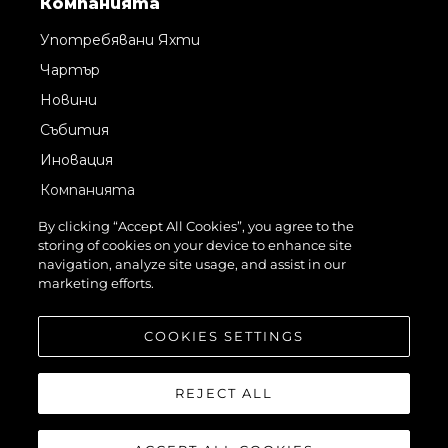
Компанията
Употребявани Яхти
Чартър
Новини
Събития
Иновация
Компанията
Екипът
By clicking “Accept All Cookies”, you agree to the
storing of cookies on your device to enhance site
Лайфстайл
navigation, analyze site usage, and assist in our
Наследство
marketing efforts.
Оценете Вашата Яхта
COOKIES SETTINGS
REJECT ALL