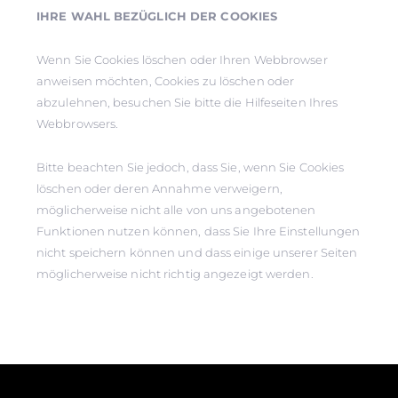
IHRE WAHL BEZÜGLICH DER COOKIES
Wenn Sie Cookies löschen oder Ihren Webbrowser
anweisen möchten, Cookies zu löschen oder
abzulehnen, besuchen Sie bitte die Hilfeseiten Ihres
Webbrowsers.
Bitte beachten Sie jedoch, dass Sie, wenn Sie Cookies
löschen oder deren Annahme verweigern,
möglicherweise nicht alle von uns angebotenen
Funktionen nutzen können, dass Sie Ihre Einstellungen
nicht speichern können und dass einige unserer Seiten
möglicherweise nicht richtig angezeigt werden.