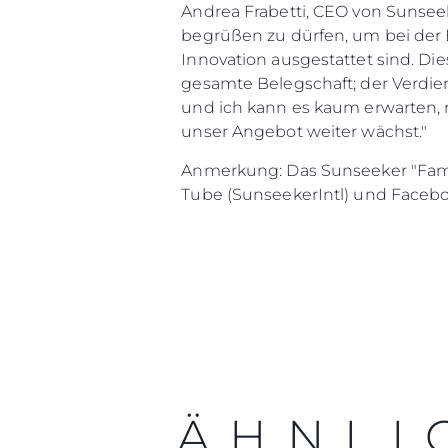
Andrea Frabetti, CEO von Sunseek
begrüßen zu dürfen, um bei der E
Innovation ausgestattet sind. Di
gesamte Belegschaft; der Verdiens
und ich kann es kaum erwarten,
unser Angebot weiter wächst
Anmerkung: Das Sunseeker "Famou
Tube (SunseekerIntl) und Facebo
Information
Standort Karte
Kontakt
Cookies
ÄHNLI