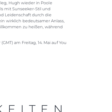
ileg, Hugh wieder in Poole
ls mit Sunseeker-Stil und
und Leidenschaft durch die
 ein wirklich bedeutsamer Anlass,
willkommen zu heißen, während
GMT) am Freitag, 14. Mai auf You
rma
ge
rter
ten
ltungen
on
KEITEN
a