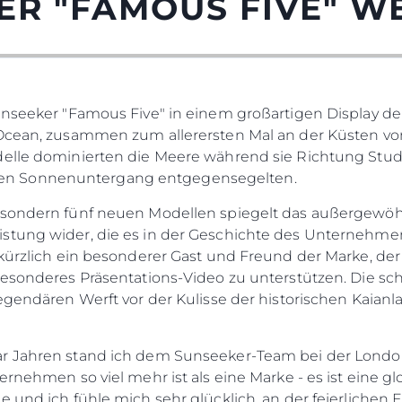
ER "FAMOUS FIVE" W
unseeker "Famous Five" in einem großartigen Display de
 Ocean, zusammen zum allerersten Mal an der Küsten von
delle dominierten die Meere während sie Richtung Studl
n Sonnenuntergang entgegensegelten.
, sondern fünf neuen Modellen spiegelt das außergewö
istung wider, die es in der Geschichte des Unternehm
 kürzlich ein besonderer Gast und Freund der Marke, de
 besonderes Präsentations-Video zu unterstützen. Die 
legendären Werft vor der Kulisse der historischen Kaian
ar Jahren stand ich dem Sunseeker-Team bei der Londo
ernehmen so viel mehr ist als eine Marke - es ist eine 
e und ich fühle mich sehr glücklich, an der feierlichen