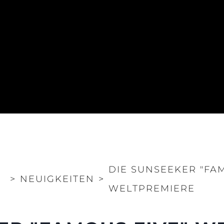
DIE SUNSEEKER "FAM
>
NEUIGKEITEN
>
WELTPREMIERE