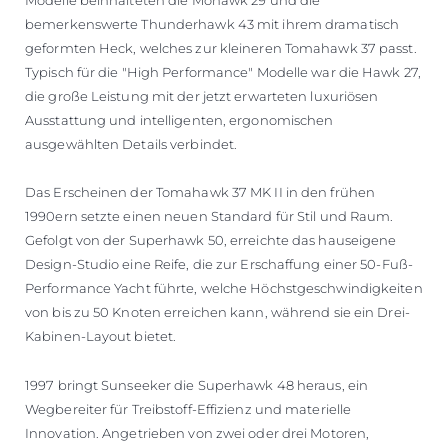
Modelle beinhalteten die Mohawk 29 und die
bemerkenswerte Thunderhawk 43 mit ihrem dramatisch
geformten Heck, welches zur kleineren Tomahawk 37 passt.
Typisch für die "High Performance" Modelle war die Hawk 27,
die große Leistung mit der jetzt erwarteten luxuriösen
Ausstattung und intelligenten, ergonomischen
ausgewählten Details verbindet.
Das Erscheinen der Tomahawk 37 MK II in den frühen
1990ern setzte einen neuen Standard für Stil und Raum.
Gefolgt von der Superhawk 50, erreichte das hauseigene
Design-Studio eine Reife, die zur Erschaffung einer 50-Fuß-
Performance Yacht führte, welche Höchstgeschwindigkeiten
von bis zu 50 Knoten erreichen kann, während sie ein Drei-
Kabinen-Layout bietet.
1997 bringt Sunseeker die Superhawk 48 heraus, ein
Wegbereiter für Treibstoff-Effizienz und materielle
Innovation. Angetrieben von zwei oder drei Motoren,