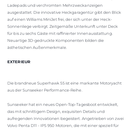
Ladepads und verchromten Mehrzweckanzeigen
ausgestattet. Die innovative Heckgaragentür gibt den Blick
auf einen Williams MiniJet frei, der sich unter der Heck-
Sonnenliege verbirgt. Zeitgemäße Unterkunft unter Deck
für bis zu sechs Gäste mit raffinierter Innenausstattung.
Neuartige 3D-gedruckte Komponenten bilden die
ästhetischen Außenmerkmale.
EXTERIEUR
Die brandneue Superhawk 55 ist eine markante Motoryacht
aus der Sunseeker Performance-Reihe.
Sunseeker hat ein neues Open-Top-Tagesboot entwickelt,
das mit schnittigem Design, exquisiten Details und
aufregenden Innovationen begeistert. Angetrieben von zwei
Volvo Penta D11 - IPS 950 Motoren, die mit einer speziell für