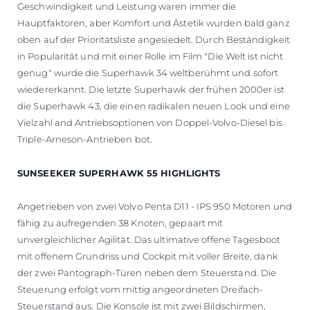
Geschwindigkeit und Leistung waren immer die
Hauptfaktoren, aber Komfort und Ästetik wurden bald ganz
oben auf der Prioritätsliste angesiedelt. Durch Beständigkeit
in Popularität und mit einer Rolle im Film "Die Welt ist nicht
genug" wurde die Superhawk 34 weltberühmt und sofort
wiedererkannt. Die letzte Superhawk der frühen 2000er ist
die Superhawk 43, die einen radikalen neuen Look und eine
Vielzahl and Antriebsoptionen von Doppel-Volvo-Diesel bis
Triple-Arneson-Antrieben bot.
SUNSEEKER SUPERHAWK 55 HIGHLIGHTS
Angetrieben von zwei Volvo Penta D11 - IPS 950 Motoren und
fähig zu aufregenden 38 Knoten, gepaart mit
unvergleichlicher Agilität. Das ultimative offene Tagesboot
mit offenem Grundriss und Cockpit mit voller Breite, dank
der zwei Pantograph-Türen neben dem Steuerstand. Die
Steuerung erfolgt vom mittig angeordneten Dreifach-
Steuerstand aus. Die Konsole ist mit zwei Bildschirmen,