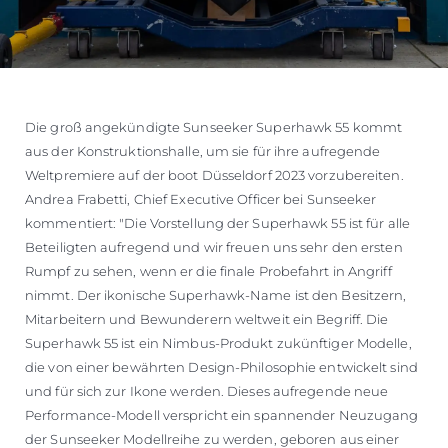
Die groß angekündigte Sunseeker Superhawk 55 kommt
aus der Konstruktionshalle, um sie für ihre aufregende
Weltpremiere auf der boot Düsseldorf 2023 vorzubereiten.
Andrea Frabetti, Chief Executive Officer bei Sunseeker
kommentiert: "Die Vorstellung der Superhawk 55 ist für alle
Beteiligten aufregend und wir freuen uns sehr den ersten
Rumpf zu sehen, wenn er die finale Probefahrt in Angriff
nimmt. Der ikonische Superhawk-Name ist den Besitzern,
Mitarbeitern und Bewunderern weltweit ein Begriff. Die
Superhawk 55 ist ein Nimbus-Produkt zukünftiger Modelle,
die von einer bewährten Design-Philosophie entwickelt sind
und für sich zur Ikone werden. Dieses aufregende neue
Performance-Modell verspricht ein spannender Neuzugang
der Sunseeker Modellreihe zu werden, geboren aus einer