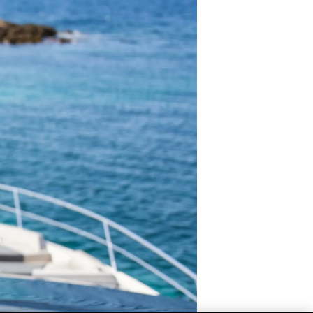
rma
ge
rter
ten
ltungen
on
a
m
te
 Sie Ihr Boot