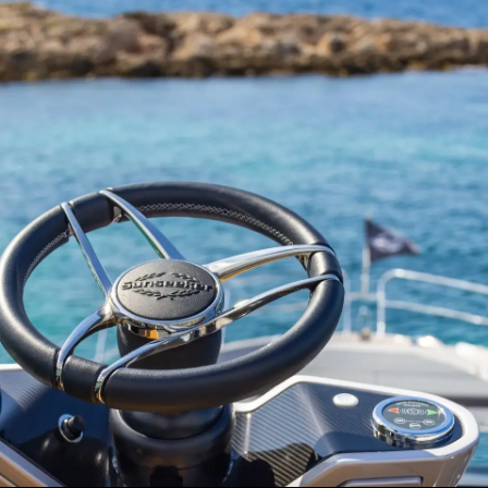
Rechtliches
Die Fi
DATENSCHUTZRICHTLINIE
Brokera
ERKLÄRUNG ZUR
Bootscha
MODERNEN SKLAVEREI
Neuigkei
ALLGEMEINE
Veransta
GESCHÄFTSBEDINGUNGEN
Innovati
COOKIE POLITIK
Die Firm
RECRUITING
Das Tea
Lifestyle
Geschich
Bewerten