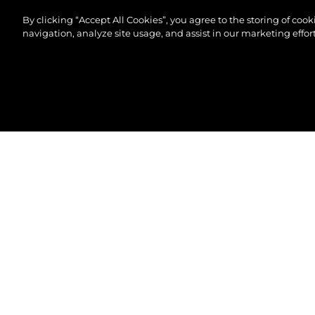
By clicking “Accept All Cookies”, you agree to the storing of coo
navigation, analyze site usage, and assist in our marketing effort
© 2026 Sunseeker London Group.Alle Rechte vorbeh