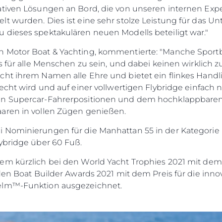
vativen Lösungen an Bord, die von unseren internen E
lt wurden. Dies ist eine sehr stolze Leistung für das 
 dieses spektakulären neuen Modells beteiligt war."
n Motor Boat & Yachting, kommentierte: "Manche Spor
s für alle Menschen zu sein, und dabei keinen wirklich zu
ht ihrem Namen alle Ehre und bietet ein flinkes Handli
recht wird und auf einer vollwertigen Flybridge einfach
en Supercar-Fahrerpositionen und dem hochklappbaren
aren in vollen Zügen genießen.
 Nominierungen für die Manhattan 55 in der Kategorie 
ybridge über 60 Fuß.
em kürzlich bei den World Yacht Trophies 2021 mit dem
 den Boat Builder Awards 2021 mit dem Preis für die inn
elm™-Funktion ausgezeichnet.