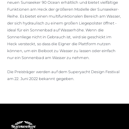
neuen Sunseeker 90 Ocean erhältlich und bietet vielfältige
Funktionen am Heck der größeren Modelle der Sunseeker-
Reihe. Es bietet einen multifunktionalen Bereich am Wasser,
der sich hydraulisch zu einem großen Liegepolster öffnet -
ideal für ein Sonnenbad auf Wasserhöhe. Wenn die
Sonnenliege nicht in Gebrauch ist, wird sie geschickt im
Heck versteckt, so dass die Eigner die Plattform nutzen
können, um ein Beiboot zu Wasser zu lassen oder einfach
nur ein Sonnenbad am Wasser zu nehmen.
Die Preisträger werden auf dem Superyacht Design Festival
am 22. Juni 2022 bekannt gegeben.