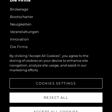
Die Firma
Brokerage
Bootscharter
Neuigkeiten
Veranstaltungen
Innovation
Die Firma
Das Team
By clicking “Accept All Cookies”, you agree to the
storing of cookies on your device to enhance site
Lifestyle
navigation, analyze site usage, and assist in our
Geschichte
marketing efforts.
Bewerten Sie Ihr Boot
COOKIES SETTINGS
REJECT ALL
ACCEPT ALL COOKIES