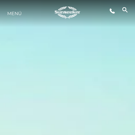
MENÚ
ESTILO DE VIDA
INNOVACIÓN
¿QUIÉNES SOMOS?
EL EQUIPO
HISTORIA
VALORE SU EMBARCACIÓN