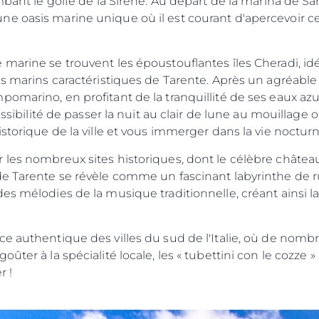
mbant le golfe de la Sirène. Au départ de la marina de San
e oasis marine unique où il est courant d'apercevoir c
marine se trouvent les époustouflantes îles Cheradi, idé
nds marins caractéristiques de Tarente. Après un agréabl
pomarino, en profitant de la tranquillité de ses eaux az
possibilité de passer la nuit au clair de lune au mouillage
istorique de la ville et vous immerger dans la vie noctur
 les nombreux sites historiques, dont le célèbre châtea
de Tarente se révèle comme un fascinant labyrinthe de r
es mélodies de la musique traditionnelle, créant ainsi l
e authentique des villes du sud de l'Italie, où de nombr
ûter à la spécialité locale, les « tubettini con le cozze 
 !