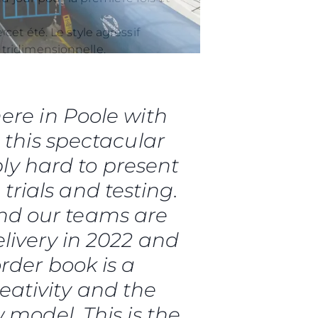
et été. Le style agressif
 tridimensionnelle.
ere in Poole with
, this spectacular
ly hard to present
 trials and testing.
and our teams are
livery in 2022 and
rder book is a
reativity and the
 model. This is the