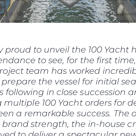
ai.
ur du 100 Yacht en vue de sa livraison méditerranéenne c
de Sunseeker, mais avec en sus une nouvelle esthétique
y proud to unveil the 100 Yacht h
ndance to see, for the first time
oject team has worked incredib
 prepare the vessel for initial sea
is following in close succession 
 multiple 100 Yacht orders for de
been a remarkable success. The o
r brand strength, the in-house c
olved to deliver a spectacular new