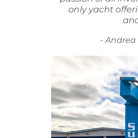
only yacht offe
and
-
Andrea 