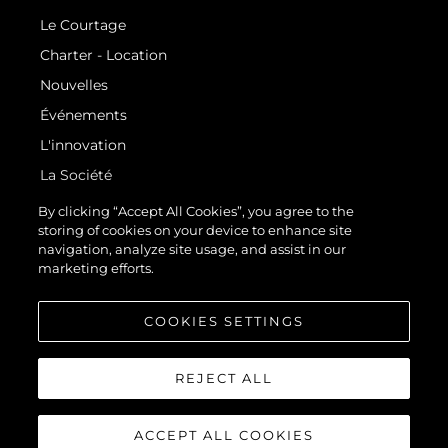
Le Courtage
Charter - Location
Nouvelles
Événements
L'innovation
La Société
Notre Équipe
By clicking “Accept All Cookies”, you agree to the
storing of cookies on your device to enhance site
Style De Vie
navigation, analyze site usage, and assist in our
Notre Héritage
marketing efforts.
Estimez Votre Bateau
COOKIES SETTINGS
REJECT ALL
ACCEPT ALL COOKIES
© 2026 Sunseeker London Group.Tous les droits sont réservés.