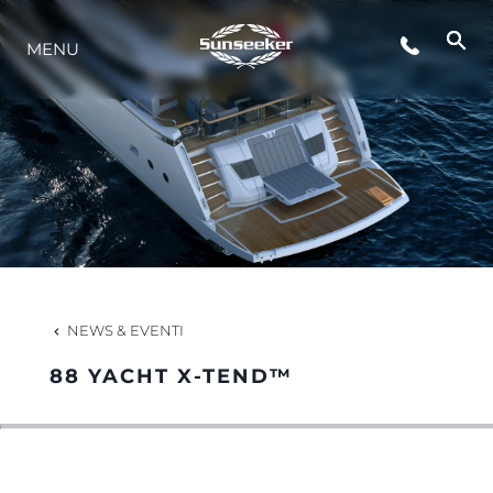
MENU
LIFESTYLE
INNOVAZIONE
L'AZIENDA
IL TEAM
NEWS & EVENTI
88 YACHT X-TEND™
HERITAGE
VALUTA LA TUA IMBARCAZIONE