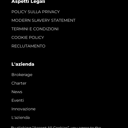
Aspetti Legali
POLICY SULLA PRIVACY
MODERN SLAVERY STATEMENT
TERMINI E CONDIZIONI
COOKIE POLICY
RECLUTAMENTO
L'azienda
Brokerage
Charter
News
Eventi
Innovazione
L'azienda
Il Team
By clicking “Accept All Cookies”, you agree to the