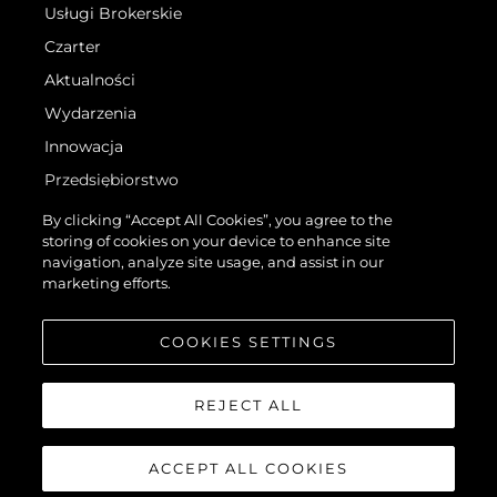
Usługi Brokerskie
Czarter
Aktualności
Wydarzenia
Innowacja
Przedsiębiorstwo
Zespół
By clicking “Accept All Cookies”, you agree to the
storing of cookies on your device to enhance site
Styl Życia
navigation, analyze site usage, and assist in our
Tradycja
marketing efforts.
Wyceń Swoją Łódź
COOKIES SETTINGS
REJECT ALL
ACCEPT ALL COOKIES
©.2026 Sunseeker London Group.Wszelkie prawa zastrzeżone.