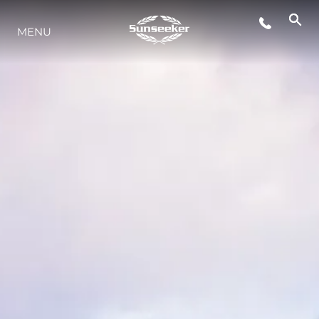
MENU
STYL ŻYCIA
INNOWACJA
PRZEDSIĘBIORSTWO
ZESPÓŁ
TRADYCJA
WYCEŃ SWOJĄ ŁÓDŹ