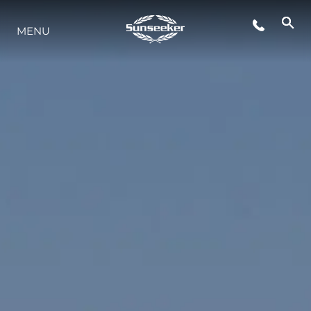
MENU
STYL ŻYCIA
INNOWACJA
PRZEDSIĘBIORSTWO
ZESPÓŁ
TRADYCJA
WYCEŃ SWOJĄ ŁÓDŹ