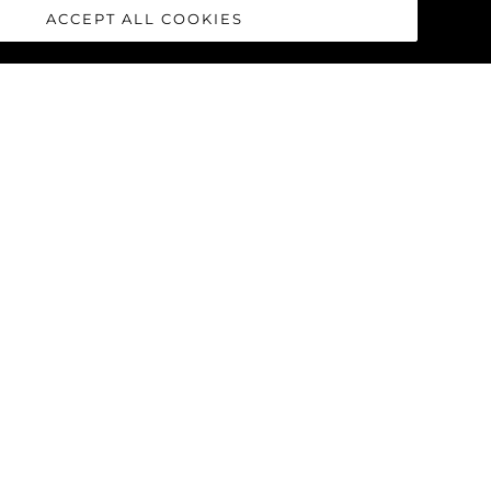
ACCEPT ALL COOKIES
MANHATTAN 68
MANHATTAN 94