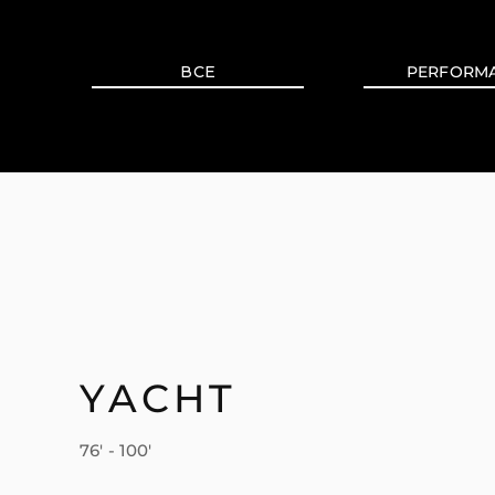
ВСЕ
PERFORM
YACHT
76' - 100'
Информация