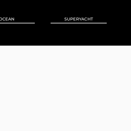
OCEAN
SUPERYACHT
ния