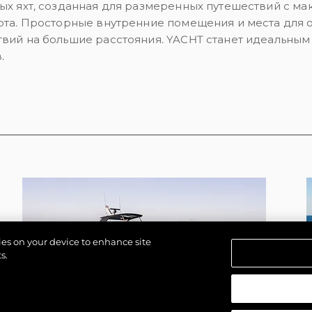
ых яхт, созданная для размеренных путешествий с м
Брокер
та. Просторные внутренние помещения и места для о
PRIVACY POLICY
Чартер
вий на большие расстояния. YACHT станет идеальным
MODERN SLAVERY
 Cookie
Новости
.
STATEMENT
События
TERMS & CONDITIONS
Иннова
COOKIE POLICY
Компани
RECRUITMENT
Команд
Lifestyle
Наслед
Value Yo
kies on your device to enhance site
s.