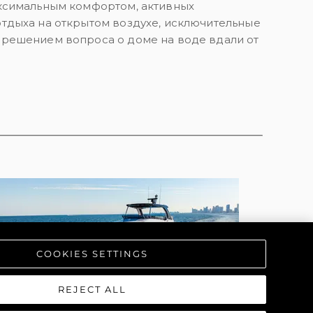
аксимальным комфортом, активных
аж
тдыха на открытом воздухе, исключительные
 решением вопроса о доме на воде вдали от
ции
я
а
ие
ur Boat
COOKIES SETTINGS
REJECT ALL