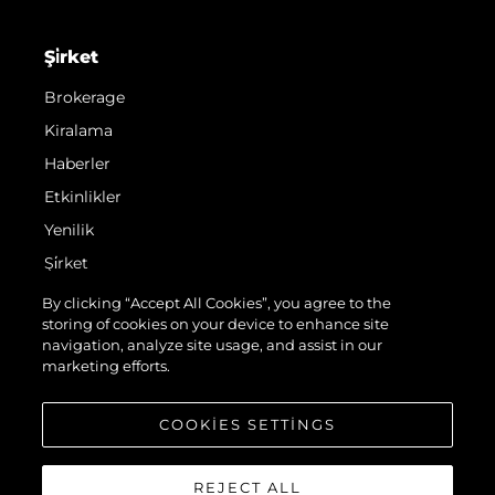
Şi̇rket
Brokerage
Kiralama
Haberler
Etkinlikler
Yenilik
Şi̇rket
Ekip
By clicking “Accept All Cookies”, you agree to the
storing of cookies on your device to enhance site
Yaşam Şekli̇
navigation, analyze site usage, and assist in our
Mi̇ras
marketing efforts.
Teknenizin Piyasa Değerini Öğrenin
COOKIES SETTINGS
REJECT ALL