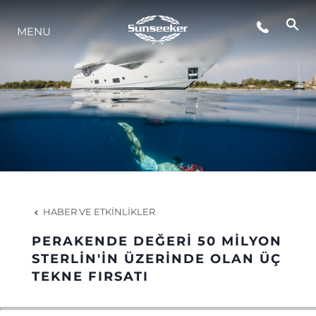
MENU
YAŞAM ŞEKLİ
YENILIK
ŞİRKET
EKIP
HABER VE ETKINLIKLER
MİRAS
PERAKENDE DEĞERİ 50 MİLYON
STERLİN'İN ÜZERİNDE OLAN ÜÇ
TEKNE FIRSATI
TEKNENIZIN PIYASA DEĞERINI