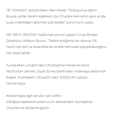
131 'SONISHI' satış brokerı Alex Head, “Yıl boyunca daha
büyük yatlar teslim ederken, bu 3 harika teknenin aynı anda
suya indirildiğini görmek çok özeldi” yorumunu yaptı.
116 'MR K. IRISTON' hakkında yorum yapan Grup Broker
Direktörü William Burns, “Teslim ettiğimiz en istisnai 116
Yacht'tan biri ve kesinlikle bir kiralık teknede isteyebileceğiniz
her şeye sahip.
Sunseeker London'dan Christopher Head ve Viare
Yachts'tan James Lloyd-Jones tarafından ortaklaşa satılan bir
başka muhteşem 131 yacht olan 'EXODUS' üçlüyü
tamamlıyor.
Kiralamayla ilgili sorular için lütfen
info@sunseekercharters.com adresinden Sunseeker
Charters ile iletişime geçin.