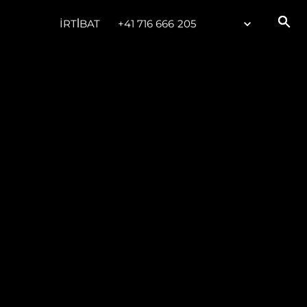
İRTİBAT
+41 716 666 205