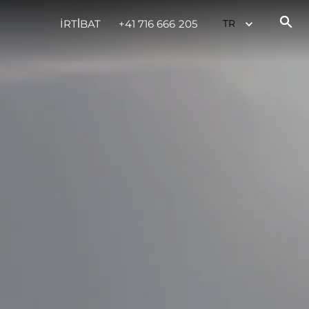
İRTİBAT
+41 716 666 205